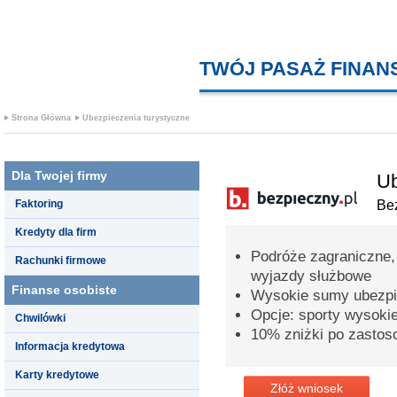
TWÓJ PASAŻ FINA
Strona Główna
Ubezpieczenia turystyczne
Dla Twojej firmy
Ub
Faktoring
Bez
Kredyty dla firm
Podróże zagraniczne,
Rachunki firmowe
wyjazdy służbowe
Finanse osobiste
Wysokie sumy ubezpi
Opcje: sporty wysoki
Chwilówki
10% zniżki po zastos
Informacja kredytowa
Karty kredytowe
Złóż wniosek