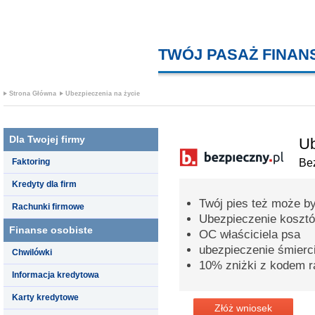
TWÓJ PASAŻ FINA
Strona Główna
Ubezpieczenia na życie
Dla Twojej firmy
Ub
Faktoring
Bez
Kredyty dla firm
Twój pies też może b
Rachunki firmowe
Ubezpieczenie kosztó
Finanse osobiste
OC właściciela psa
ubezpieczenie śmierc
Chwilówki
10% zniżki z kodem 
Informacja kredytowa
Karty kredytowe
Złóż wniosek