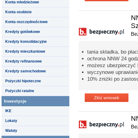
Konta młodzieżowe
Konta osobiste
NN
Konta oszczędnościowe
Sz
Kredyty gotówkowe
Bez
Kredyty konsolidacyjne
tania składka, bo pła
Kredyty mieszkaniowe
ochrona NNW 24 godz
Kredyty refinansowe
możesz ubezpieczyć ki
Kredyty samochodowe
wyczynowe uprawianie
10% zniżki po zastos
Pożyczki hipoteczne
Pożyczki ratalne
Złóż wniosek
Inwestycje
IKE
N
Lokaty
Bez
Waluty