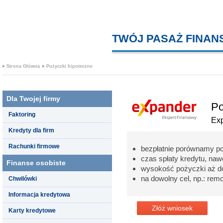
TWÓJ PASAŻ FINA
Strona Główna
Pożyczki hipoteczne
Dla Twojej firmy
Po
Faktoring
Ex
Kredyty dla firm
Rachunki firmowe
bezpłatnie porównamy p
czas spłaty kredytu, nawe
Finanse osobiste
wysokość pożyczki aż d
na dowolny cel, np.: re
Chwilówki
Informacja kredytowa
Złóż wniosek
Karty kredytowe